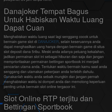
Danajoker Tempat Bagus
Untuk Habiskan Waktu Luang
Dapat Cuan
Menghabiskan waktu luang saat lagi senggang cocok untuk
bermain game slot di
DANAJOKER
, selain keseruannya anda
dapat menghasilkan uang hanya dengan bermain game di situs
slot deposit dana 5ribu. Meski anda adanya peluang kekalahan,
jadikan permainan slot ini sebagai hiburan dan saja dan jangan
memprioritaskan permainan bettingan sportbook ini menjadi
pencarian utama anda. Tentukan waktu bermain kamu saat anda
senggang dan utamakan pekerjaan anda terlebih dahulu.
Gunakanlah waktu anda sebaik mungkin dan jangan pernah
menghabiskan waktu isi dompet anda dan memotong keperluan
penting untuk bermain slot online tergacor ini.
Slot Online RTP terjitu dan
Bettingan Sportbook