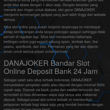
anda bisa akses dengan 1 akun saja. Dengan tampilan yang
menarik dan ringan untuk diakses, slot gacor DANAJOKER
menjamin kemenangan jackpot yang jauh lebih tinggi dari website
lainnya.
Situs slot online yang sudah terjamin terpercaya ini membayar
setiap kemenangan anda tanpa potongan apapun sehingga tidak
pernah di ragukan lagi. Situs slot menawarkan beberapa
bettingan online juga seperti sabung ayam, tembak ikan, live
casino, sportbook, dan toto. Permainan yang fair dan dijamin
aman untuk semua player untuk bermain.
DANAJOKER Bandar Slot
Online Deposit Bank 24 Jam
Sebagai salah satu situs terbaik Indonesia, DANAJOKER
menyediakan pengisian saldo atau deposit dengan minimal 5000
rupiah saja. Deposit via bank, pulsa dan ewallet termurah dan
terrendah ini bisa dimainkan siapa saja tanpa ada maksimal
deposit. Sebagai pusat slot online terbaik ini memberikan
pelayanan terbaik bagi siapa saja yang hendak bermain dengan
pelayanan 24 jam tanpa henti.