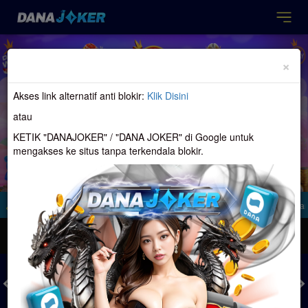
Previous
Nex
×
Akses link alternatif anti blokir:
Klik Disini
atau
KETIK "DANAJOKER" / "DANA JOKER" di Google untuk
mengakses ke situs tanpa terkendala blokir.
lamat Datang Di Situs DANAJOKER - Judi Slot Online Gacor Terbaik Resmi dan Terp
MASUK
DAFTAR
TOGEL
SLOT
LIVE CASINO
SPORT
SABUNG AYAM
TEM