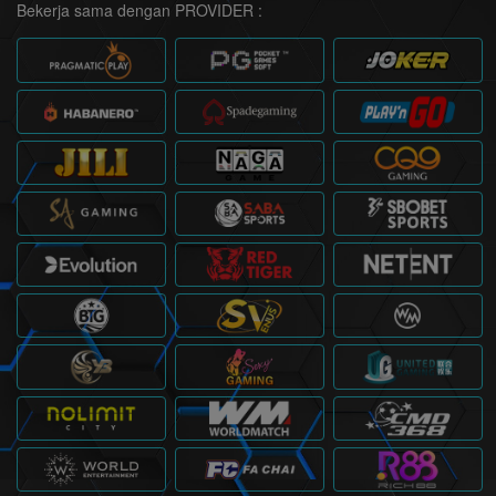
Bekerja sama dengan PROVIDER :