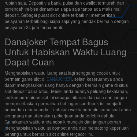
rupiah saja. Deposit via bank, pulsa dan ewallet termurah dan
terrendah ini bisa dimainkan siapa saja tanpa ada maksimal
deposit. Sebagai pusat slot online terbaik ini memberikan
pelayanan terbaik bagi siapa saja yang hendak bermain dengan
pelayanan 24 jam tanpa henti.
Danajoker Tempat Bagus
Untuk Habiskan Waktu Luang
Dapat Cuan
Menghabiskan waktu luang saat lagi senggang cocok untuk
bermain game slot di
DANAJOKER
, selain keseruannya anda
dapat menghasilkan uang hanya dengan bermain game di situs
slot deposit dana 5ribu. Meski anda adanya peluang kekalahan,
jadikan permainan slot ini sebagai hiburan dan saja dan jangan
memprioritaskan permainan bettingan sportbook ini menjadi
pencarian utama anda. Tentukan waktu bermain kamu saat anda
senggang dan utamakan pekerjaan anda terlebih dahulu.
Gunakanlah waktu anda sebaik mungkin dan jangan pernah
menghabiskan waktu isi dompet anda dan memotong keperluan
penting untuk bermain slot online tergacor ini.