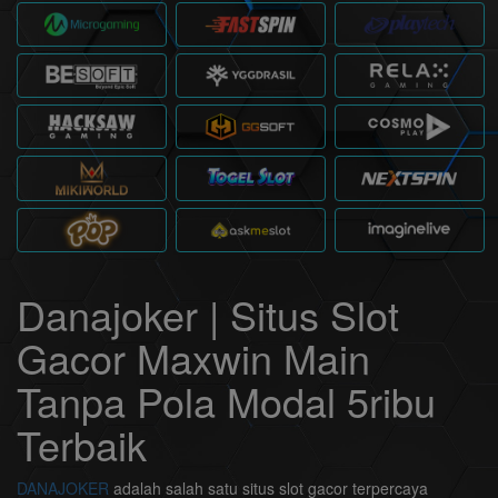
Danajoker | Situs Slot
Gacor Maxwin Main
Tanpa Pola Modal 5ribu
Terbaik
DANAJOKER
adalah salah satu situs slot gacor terpercaya