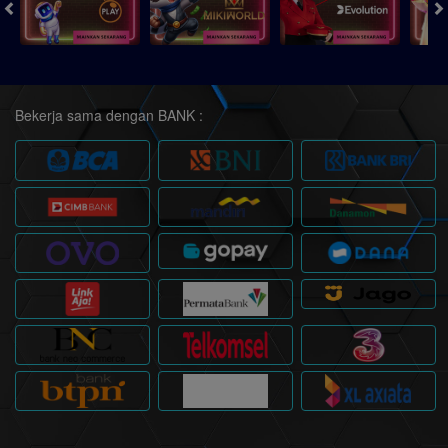
Bekerja sama dengan BANK :