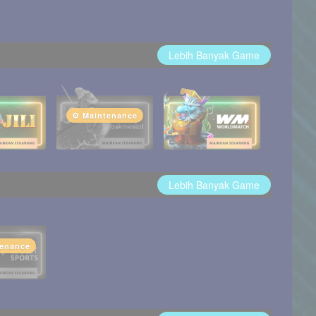
Lebih Banyak Game
⚙ Maintenance
Lebih Banyak Game
tenance