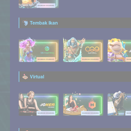
Tembak Ikan
Virtual