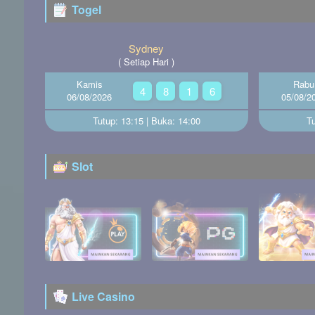
Togel
Sydney
( Setiap Hari )
Kamis
Rabu
4
8
1
6
06/08/2026
05/08/2
Tutup: 13:15 | Buka: 14:00
Tu
Slot
Live Casino