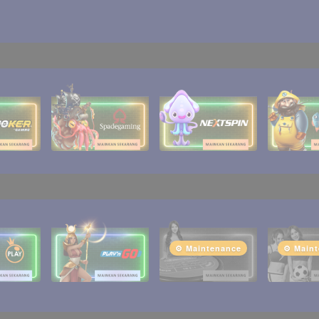
⚙ Maintenance
⚙ Main