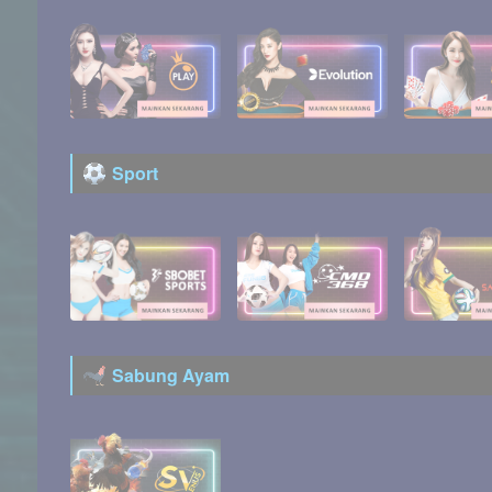
Sport
Sabung Ayam