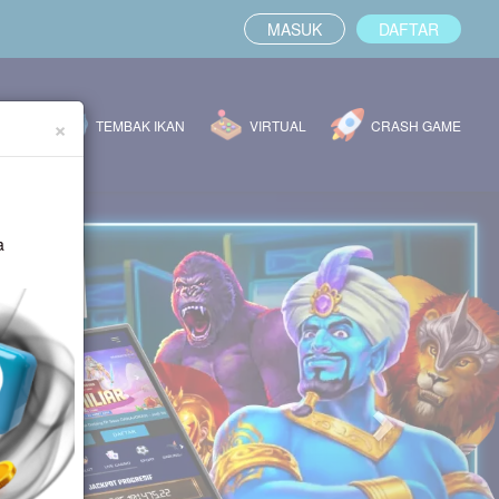
MASUK
DAFTAR
×
AYAM
TEMBAK IKAN
VIRTUAL
CRASH GAME
Next
a