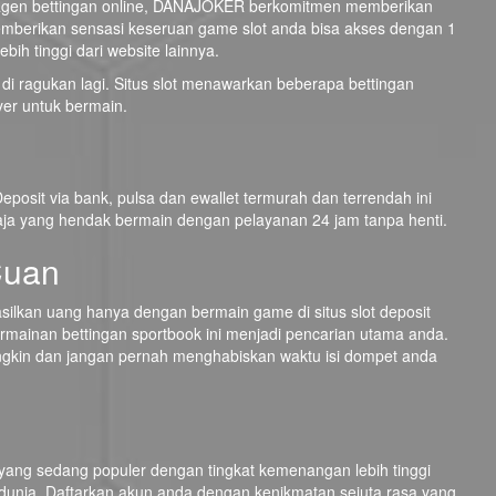
ai agen bettingan online, DANAJOKER berkomitmen memberikan
memberikan sensasi keseruan game slot anda bisa akses dengan 1
h tinggi dari website lainnya.
di ragukan lagi. Situs slot menawarkan beberapa bettingan
yer untuk bermain.
posit via bank, pulsa dan ewallet termurah dan terrendah ini
 saja yang hendak bermain dengan pelayanan 24 jam tanpa henti.
Cuan
ilkan uang hanya dengan bermain game di situs slot deposit
rmainan bettingan sportbook ini menjadi pencarian utama anda.
gkin dan jangan pernah menghabiskan waktu isi dompet anda
 yang sedang populer dengan tingkat kemenangan lebih tinggi
k dunia. Daftarkan akun anda dengan kenikmatan sejuta rasa yang