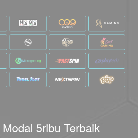
 Modal 5ribu Terbaik