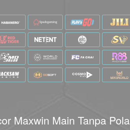
acor Maxwin Main Tanpa Pola