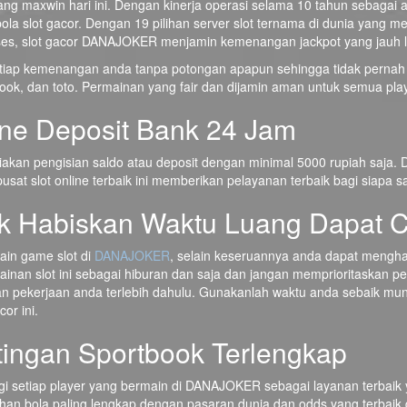
pang maxwin hari ini. Dengan kinerja operasi selama 10 tahun sebag
la slot gacor. Dengan 19 pilihan server slot ternama di dunia yang 
es, slot gacor DANAJOKER menjamin kemenangan jackpot yang jauh lebi
setiap kemenangan anda tanpa potongan apapun sehingga tidak pernah 
tbook, dan toto. Permainan yang fair dan dijamin aman untuk semua pla
ne Deposit Bank 24 Jam
kan pengisian saldo atau deposit dengan minimal 5000 rupiah saja. De
usat slot online terbaik ini memberikan pelayanan terbaik bagi siapa
k Habiskan Waktu Luang Dapat 
ain game slot di
DANAJOKER
, selain keseruannya anda dapat menghas
inan slot ini sebagai hiburan dan saja dan jangan memprioritaskan pe
 pekerjaan anda terlebih dahulu. Gunakanlah waktu anda sebaik mun
or ini.
ttingan Sportbook Terlengkap
agi setiap player yang bermain di DANAJOKER sebagai layanan terbaik
ruhan bola paling lengkap dengan pasaran dunia dan odds yang terbai