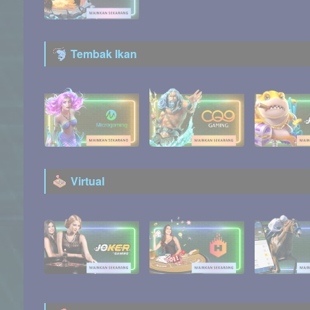
Tembak Ikan
Virtual