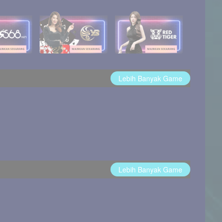
Lebih Banyak Game
Lebih Banyak Game