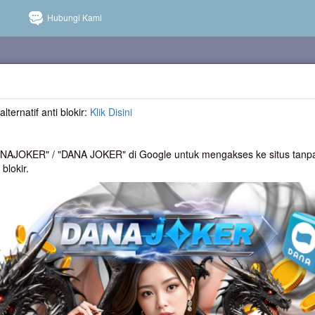
i
Hubungi Kami
EL
SLOT
LIVE CASINO
SPORT
SABUNG 
alternatif anti blokir:
Klik Disini
NAJOKER" / "DANA JOKER" di Google untuk mengakses ke situs tanp
blokir.