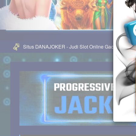
 Di Situs DANAJOKER - Judi Slot Online Gacor Terbaik Resmi da