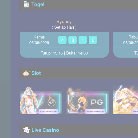
Togel
Sydney
( Setiap Hari )
Kamis
Rabu
4
8
1
6
06/08/2026
05/08/2
Tutup: 13:15 | Buka: 14:00
Tu
Slot
Live Casino